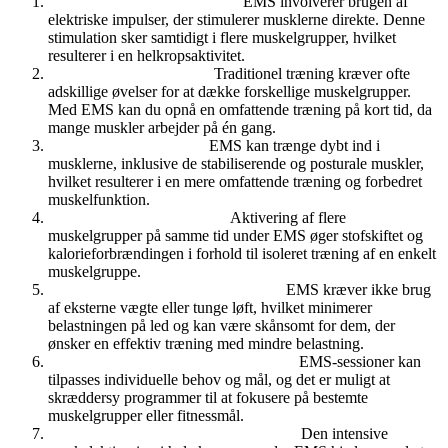
Samtidig Muskelstimulering:
EMS involverer brugen af
elektriske impulser, der stimulerer musklerne direkte. Denne
stimulation sker samtidigt i flere muskelgrupper, hvilket
resulterer i en helkropsaktivitet.
Effektiv Tidsudnyttelse:
Traditionel træning kræver ofte
adskillige øvelser for at dække forskellige muskelgrupper.
Med EMS kan du opnå en omfattende træning på kort tid, da
mange muskler arbejder på én gang.
Dyb Muskelaktivering:
EMS kan trænge dybt ind i
musklerne, inklusive de stabiliserende og posturale muskler,
hvilket resulterer i en mere omfattende træning og forbedret
muskelfunktion.
Øget Kalorieforbrænding:
Aktivering af flere
muskelgrupper på samme tid under EMS øger stofskiftet og
kalorieforbrændingen i forhold til isoleret træning af en enkelt
muskelgruppe.
Reduceret Belastning på Leddene:
EMS kræver ikke brug
af eksterne vægte eller tunge løft, hvilket minimerer
belastningen på led og kan være skånsomt for dem, der
ønsker en effektiv træning med mindre belastning.
Fleksibel og Skræddersyet Træning:
EMS-sessioner kan
tilpasses individuelle behov og mål, og det er muligt at
skræddersy programmer til at fokusere på bestemte
muskelgrupper eller fitnessmål.
Øget Muskelstyrke og Udholdenhed:
Den intensive