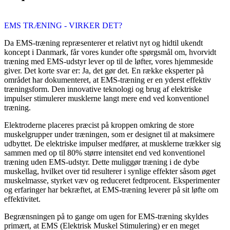
EMS TRÆNING - VIRKER DET?
Da EMS-træning repræsenterer et relativt nyt og hidtil ukendt
koncept i Danmark, får vores kunder ofte spørgsmål om, hvorvidt
træning med EMS-udstyr lever op til de løfter, vores hjemmeside
giver. Det korte svar er: Ja, det gør det. En række eksperter på
området har dokumenteret, at EMS-træning er en yderst effektiv
træningsform. Den innovative teknologi og brug af elektriske
impulser stimulerer musklerne langt mere end ved konventionel
træning.
Elektroderne placeres præcist på kroppen omkring de store
muskelgrupper under træningen, som er designet til at maksimere
udbyttet. De elektriske impulser medfører, at musklerne trækker sig
sammen med op til 80% større intensitet end ved konventionel
træning uden EMS-udstyr. Dette muliggør træning i de dybe
muskellag, hvilket over tid resulterer i synlige effekter såsom øget
muskelmasse, styrket væv og reduceret fedtprocent. Eksperimenter
og erfaringer har bekræftet, at EMS-træning leverer på sit løfte om
effektivitet.
Begrænsningen på to gange om ugen for EMS-træning skyldes
primært, at EMS (Elektrisk Muskel Stimulering) er en meget