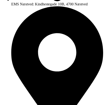
EMS Næstved: Kindhestegade 10B, 4700 Næstved