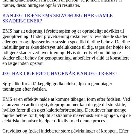
træner, desto hurtigere opnår vi resultater.
KAN JEG TRÆNE EMS SELVOM JEG HAR GAMLE
SKADER/GENER?
EMS har sit udspring i fysioterapien og er oprindeligt udviklet til
genoptræning. Under prøvetræning diskuterer vi eventuelle skader
eller gener og tilpasser hver session specifikt til dine behov. Da dine
indstillinger er skræddersyet udelukkende til dig, tages der højde for
tidligere skader ved hver træning. Hvis der er tvivl om tidligere
skader eller behov for genoptræning, anbefaler vi altid at konsultere
en læge inden opstart.
JEG HAR LIGE FØDT, HVORNÅR KAN JEG TRÆNE?
Sørg altid for at få lægelig godkendelse, før du genoptager
træningen efter fødslen.
EMS er en effektiv måde at komme tilbage i form efter fødslen. Ved
at anvende cardio- og styrkeprogrammer kan du øge dit stofskifte,
hvilket fører til en øget kalorieforbrænding. Derudover har mange
mødre behov for hjælp til at stramme mavemusklerne op igen, og de
elektriske impulser hjælper effektivt med denne proces.
Graviditet og fødsel indebærer store påvirkninger af kroppen. Efter