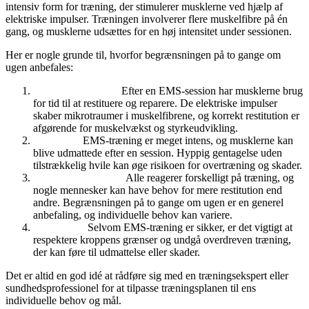
intensiv form for træning, der stimulerer musklerne ved hjælp af
elektriske impulser. Træningen involverer flere muskelfibre på én
gang, og musklerne udsættes for en høj intensitet under sessionen.
Her er nogle grunde til, hvorfor begrænsningen på to gange om
ugen anbefales:
Muskelrestitution:
Efter en EMS-session har musklerne brug
for tid til at restituere og reparere. De elektriske impulser
skaber mikrotraumer i muskelfibrene, og korrekt restitution er
afgørende for muskelvækst og styrkeudvikling.
Intensitet:
EMS-træning er meget intens, og musklerne kan
blive udmattede efter en session. Hyppig gentagelse uden
tilstrækkelig hvile kan øge risikoen for overtræning og skader.
Individuelle behov:
Alle reagerer forskelligt på træning, og
nogle mennesker kan have behov for mere restitution end
andre. Begrænsningen på to gange om ugen er en generel
anbefaling, og individuelle behov kan variere.
Sikkerhed:
Selvom EMS-træning er sikker, er det vigtigt at
respektere kroppens grænser og undgå overdreven træning,
der kan føre til udmattelse eller skader.
Det er altid en god idé at rådføre sig med en træningsekspert eller
sundhedsprofessionel for at tilpasse træningsplanen til ens
individuelle behov og mål.