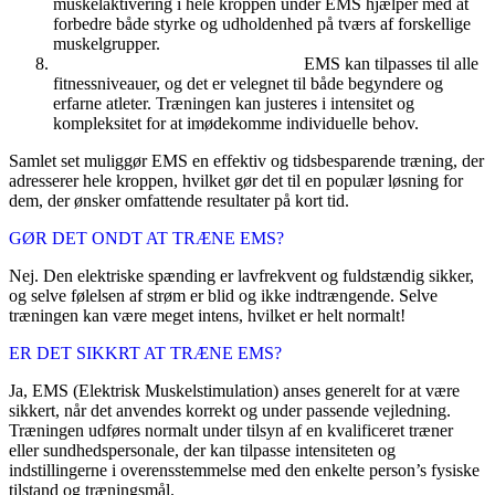
muskelaktivering i hele kroppen under EMS hjælper med at
forbedre både styrke og udholdenhed på tværs af forskellige
muskelgrupper.
Effektiv for Alle Fitnessniveauer:
EMS kan tilpasses til alle
fitnessniveauer, og det er velegnet til både begyndere og
erfarne atleter. Træningen kan justeres i intensitet og
kompleksitet for at imødekomme individuelle behov.
Samlet set muliggør EMS en effektiv og tidsbesparende træning, der
adresserer hele kroppen, hvilket gør det til en populær løsning for
dem, der ønsker omfattende resultater på kort tid.
GØR DET ONDT AT TRÆNE EMS?
Nej. Den elektriske spænding er lavfrekvent og fuldstændig sikker,
og selve følelsen af strøm er blid og ikke indtrængende. Selve
træningen kan være meget intens, hvilket er helt normalt!
ER DET SIKKRT AT TRÆNE EMS?
Ja, EMS (Elektrisk Muskelstimulation) anses generelt for at være
sikkert, når det anvendes korrekt og under passende vejledning.
Træningen udføres normalt under tilsyn af en kvalificeret træner
eller sundhedspersonale, der kan tilpasse intensiteten og
indstillingerne i overensstemmelse med den enkelte person’s fysiske
tilstand og træningsmål.