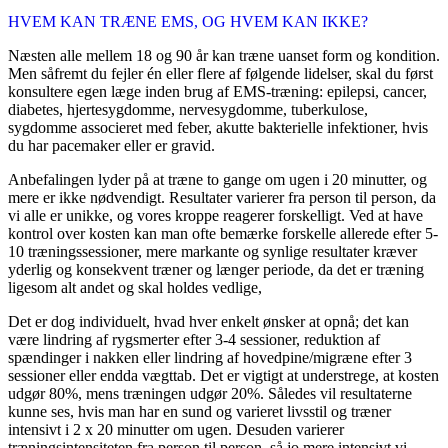
HVEM KAN TRÆNE EMS, OG HVEM KAN IKKE?
Næsten alle mellem 18 og 90 år kan træne uanset form og kondition.
Men såfremt du fejler én eller flere af følgende lidelser, skal du først
konsultere egen læge inden brug af EMS-træning: epilepsi, cancer,
diabetes, hjertesygdomme, nervesygdomme, tuberkulose,
sygdomme associeret med feber, akutte bakterielle infektioner, hvis
du har pacemaker eller er gravid.
Anbefalingen lyder på at træne to gange om ugen i 20 minutter, og
mere er ikke nødvendigt. Resultater varierer fra person til person, da
vi alle er unikke, og vores kroppe reagerer forskelligt. Ved at have
kontrol over kosten kan man ofte bemærke forskelle allerede efter 5-
10 træningssessioner, mere markante og synlige resultater kræver
yderlig og konsekvent træner og længer periode, da det er træning
ligesom alt andet og skal holdes vedlige,
Det er dog individuelt, hvad hver enkelt ønsker at opnå; det kan
være lindring af rygsmerter efter 3-4 sessioner, reduktion af
spændinger i nakken eller lindring af hovedpine/migræne efter 3
sessioner eller endda vægttab. Det er vigtigt at understrege, at kosten
udgør 80%, mens træningen udgør 20%. Således vil resultaterne
kunne ses, hvis man har en sund og varieret livsstil og træner
intensivt i 2 x 20 minutter om ugen. Desuden varierer
træningsintensiteten fra person til person, så jo mere intensivt vi