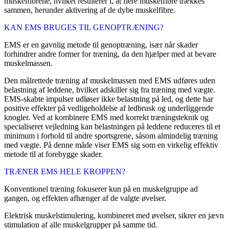
muskelfibrene, hvilket resulterer i, at flere muskelfibre trækkes
sammen, herunder aktivering af de dybe muskelfibre.
KAN EMS BRUGES TIL GENOPTRÆNING?
EMS er en gavnlig metode til genoptræning, især når skader
forhindrer andre former for træning, da den hjælper med at bevare
muskelmassen.
Den målrettede træning af muskelmassen med EMS udføres uden
belastning af leddene, hvilket adskiller sig fra træning med vægte.
EMS-skabte impulser udløser ikke belastning på led, og dette har
positive effekter på vedligeholdelse af ledbrusk og underliggende
knogler. Ved at kombinere EMS med korrekt træningsteknik og
specialiseret vejledning kan belastningen på leddene reduceres til et
minimum i forhold til andre sportsgrene, såsom almindelig træning
med vægte. På denne måde viser EMS sig som en virkelig effektiv
metode til at forebygge skader.
TRÆNER EMS HELE KROPPEN?
Konventionel træning fokuserer kun på en muskelgruppe ad
gangen, og effekten afhænger af de valgte øvelser.
Elektrisk muskelstimulering, kombineret med øvelser, sikrer en jævn
stimulation af alle muskelgrupper på samme tid.