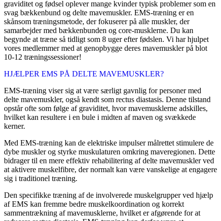
graviditet og fødsel oplever mange kvinder typisk problemer som en
svag bækkenbund og delte mavemuskler. EMS-træning er en
skånsom træningsmetode, der fokuserer på alle muskler, der
samarbejder med bækkenbunden og core-musklerne. Du kan
begynde at træne så tidligt som 8 uger efter fødslen. Vi har hjulpet
vores medlemmer med at genopbygge deres mavemuskler på blot
10-12 træningssessioner!
HJÆLPER EMS PÅ DELTE MAVEMUSKLER?
EMS-træning viser sig at være særligt gavnlig for personer med
delte mavemuskler, også kendt som rectus diastasis. Denne tilstand
opstår ofte som følge af graviditet, hvor mavemusklerne adskilles,
hvilket kan resultere i en bule i midten af maven og svækkede
kerner.
Med EMS-træning kan de elektriske impulser målrettet stimulere de
dybe muskler og styrke muskulaturen omkring maveregionen. Dette
bidrager til en mere effektiv rehabilitering af delte mavemuskler ved
at aktivere muskelfibre, der normalt kan være vanskelige at engagere
sig i traditionel træning.
Den specifikke træning af de involverede muskelgrupper ved hjælp
af EMS kan fremme bedre muskelkoordination og korrekt
sammentrækning af mavemusklerne, hvilket er afgørende for at