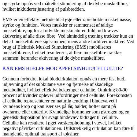
og styrke opnås ved målrettet stimulering af de dybe muskelfibre,
hvilket inkluderer justering af pulsbredden.
EMS er en effektiv metode til at øge eller opretholde muskelmasse,
styrke og funktion. Vores muskler er sammensat af talrige
muskelfibre, og for at udvikle muskulaturen fuldt ud kræves
aktivering af alle disse fibre. Ved almindelig træning trækker kun en
del af muskelfibrene sig sammen, mens andre forbliver inaktive. Ved
brug af Elektrisk Muskel Stimulering (EMS) mobiliseres
muskelfibrene, hvilket resulterer i, at flere muskelfibre trækkes
sammen, herunder aktivering af de dybe muskelfibre.
KAN EMS HJÆLPE MOD APPELSINHUD/CELLULITE?
Gennem forbedret lokal blodcirkulation opnås en mere fast hud,
udjævning af det subkutane væv og fjernelse af skadelige
metabolitter, hvilket effektivt bekæmper cellulite. Omkring 80-90
procent af kvinder oplever udfordringer med cellulite. Forekomsten
af cellulite repræsenterer en naturlig ændring i bindevævet i
kvindens krop og kan især ses på lår, balder, hofter samt på
overarme eller underliv. Kvindelige hormoner som østrogen og en
genetisk disposition for svagt bindevæv bidrager til cellulite.
Cellulite kan resultere i øget væskeophobning i vævet, hvilket
negativt påvirker cirkulationen. Utilstrækkelig cirkulation kan føre til
manglende optimal transport af toksiner.