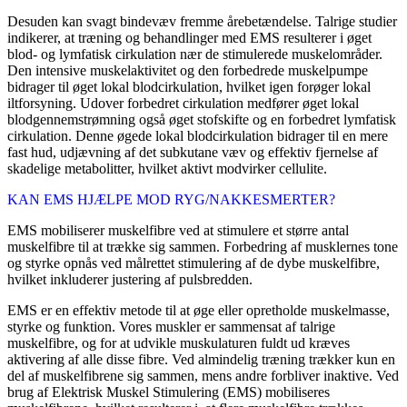
Desuden kan svagt bindevæv fremme årebetændelse. Talrige studier
indikerer, at træning og behandlinger med EMS resulterer i øget
blod- og lymfatisk cirkulation nær de stimulerede muskelområder.
Den intensive muskelaktivitet og den forbedrede muskelpumpe
bidrager til øget lokal blodcirkulation, hvilket igen forøger lokal
iltforsyning. Udover forbedret cirkulation medfører øget lokal
blodgennemstrømning også øget stofskifte og en forbedret lymfatisk
cirkulation. Denne øgede lokal blodcirkulation bidrager til en mere
fast hud, udjævning af det subkutane væv og effektiv fjernelse af
skadelige metabolitter, hvilket aktivt modvirker cellulite.
KAN EMS HJÆLPE MOD RYG/NAKKESMERTER?
EMS mobiliserer muskelfibre ved at stimulere et større antal
muskelfibre til at trække sig sammen. Forbedring af musklernes tone
og styrke opnås ved målrettet stimulering af de dybe muskelfibre,
hvilket inkluderer justering af pulsbredden.
EMS er en effektiv metode til at øge eller opretholde muskelmasse,
styrke og funktion. Vores muskler er sammensat af talrige
muskelfibre, og for at udvikle muskulaturen fuldt ud kræves
aktivering af alle disse fibre. Ved almindelig træning trækker kun en
del af muskelfibrene sig sammen, mens andre forbliver inaktive. Ved
brug af Elektrisk Muskel Stimulering (EMS) mobiliseres