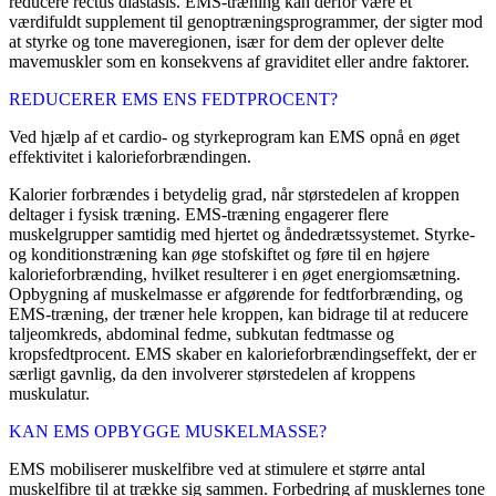
reducere rectus diastasis. EMS-træning kan derfor være et
værdifuldt supplement til genoptræningsprogrammer, der sigter mod
at styrke og tone maveregionen, især for dem der oplever delte
mavemuskler som en konsekvens af graviditet eller andre faktorer.
REDUCERER EMS ENS FEDTPROCENT?
Ved hjælp af et cardio- og styrkeprogram kan EMS opnå en øget
effektivitet i kalorieforbrændingen.
Kalorier forbrændes i betydelig grad, når størstedelen af kroppen
deltager i fysisk træning. EMS-træning engagerer flere
muskelgrupper samtidig med hjertet og åndedrætssystemet. Styrke-
og konditionstræning kan øge stofskiftet og føre til en højere
kalorieforbrænding, hvilket resulterer i en øget energiomsætning.
Opbygning af muskelmasse er afgørende for fedtforbrænding, og
EMS-træning, der træner hele kroppen, kan bidrage til at reducere
taljeomkreds, abdominal fedme, subkutan fedtmasse og
kropsfedtprocent. EMS skaber en kalorieforbrændingseffekt, der er
særligt gavnlig, da den involverer størstedelen af kroppens
muskulatur.
KAN EMS OPBYGGE MUSKELMASSE?
EMS mobiliserer muskelfibre ved at stimulere et større antal
muskelfibre til at trække sig sammen. Forbedring af musklernes tone